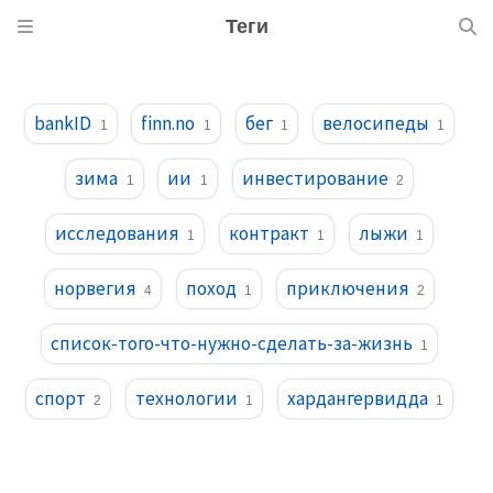
Теги
bankID
finn.no
бег
велосипеды
1
1
1
1
зима
ии
инвестирование
1
1
2
исследования
контракт
лыжи
1
1
1
норвегия
поход
приключения
4
1
2
список-того-что-нужно-сделать-за-жизнь
1
спорт
технологии
хардангервидда
2
1
1