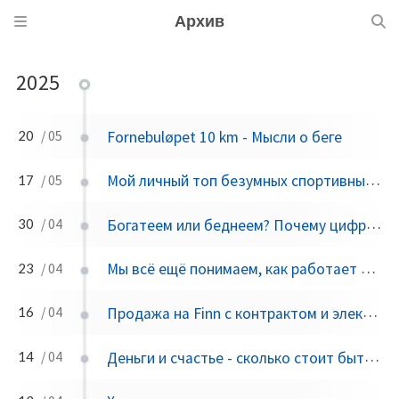
Архив
2025
Fornebuløpet 10 km - Мысли о беге
20
/ 05
Мой личный топ безумных спортивных мероприятий в Норвегии
17
/ 05
Богатеем или беднеем? Почему цифры на счету не всегда говорят правду
30
/ 04
Мы всё ещё понимаем, как работает мир?
23
/ 04
Продажа на Finn с контрактом и электронной подписью BankID
16
/ 04
Деньги и счастье - сколько стоит быть довольным в Норвегии?
14
/ 04