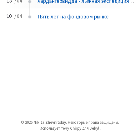
Хардангервидда - лыжная экспедиция (2025 март)
13
/ 04
Пять лет на фондовом рынке
10
/ 04
©
2026
Nikita Zhevnitskiy
.
Некоторые права защищены.
Использует тему
Chirpy
для
Jekyll